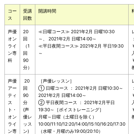
コー
受講
開講時間
ス
回数
声優
20
≪日曜コース≫ 2021年2月 日曜10:30
オン
回
～、 2021年2月 日曜14:00～
ライ
（1
≪平日夜間コース≫ 2021年2月 平日19:30
ン専
回
～
科
90
分）
声優
20
［声優レッスン］
アー
回
① 日曜コース ： 2021年2月 日曜10:30～
ティ
90
2021年2月 日曜14:00～
ス
分
② 平日夜間コース ： 2021年2月平日
ト・
(声
19:30～［ボイストレーニング］
オン
優レ
月曜～日曜（土曜日を除く）
ライ
ッス
10:00/11:10/12:20/14:00/15:10/16:20/17:30
ン専
ン)
（水曜・月曜のみ19:00/20:10）